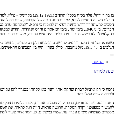
העולם השניה התגייס לצבא, למרות התנגדותה של הקבוצה, שרת בחיל הנהג
הסכים להשתחרר ודרש בחינה רפואית להוכיח כי נרפא. "המלחמה טרם נסת
הבריטי. ביוני 1946, בימי יגור , בימי המאסרים והרס הנקוד
בחקלאים". לא ביקש חיים נוחים וקלים. היה איש החובה, מגשים בגופו ובנפ
כשפרצה מלחמת השחרור גויס לחי״ש. סרב לצאת לקורס סמלים, בחשבו כי ה
הגלבוע ב- 19.3.48, מול מחצבת "סולל־בונה". היה בין הפצועים הראשונים, אולם כדרכו לא עזב את המערכה. "אני יכול עוד לפעול" - אמר - והמשיך עד שכרע נפל. הובא למנוחת עולמים בבית הקברות בגבע.
הדפסה
שנה למותו
נדמה כי רק אתמול דברת וצחקת אתו, והנה באו לקחתו בטנדר להגן על ישוב
ולקבוצה שכה עמלו בהם.
הטנדר
נסע עם הבחורים, כדבר קרה פעמים אחדות, אם זה לטירת צבי, לזרעים
להמשיך במפעלנו, וקרה המקרה. הרגשה נוראה, היית רגיל לראות את הטנדר ש
מספרים מעשיות מימים עברו, עת שמרו במשקים. כן, חסר אחד צעיר לימים, ר