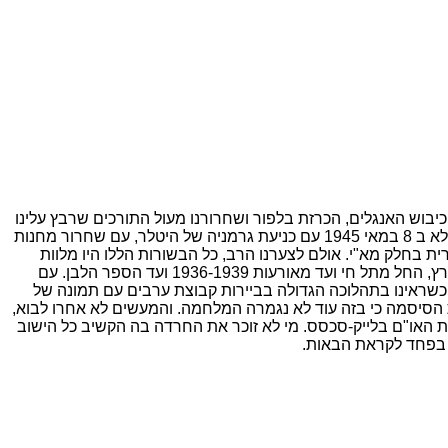
בוש האנגלים, הכרזת בלפור ושחרורנו מעול התורכים שרבץ עלינו
בפרט בסוף המלחמה בהרגישם את מפלתם, הנצחון באל-עלמיין, ששחרר אותנו מהפחד של כיבוש הארץ ע"י צבא רומל, אח"כ הנצחון המלא ב 8 במאי 1945 עם כניעת גרמניה של היטלר, עם שחרור מחנות
 ה29 בנובמבר 1947 עם החלטת עצרת האו"ם על מדינה עברית בחלק מא"י. אולם לצערנו הרב, כל הבשורות הללו היו מלוות
אח"כ באכזבות ועננים כבדים היו מכסים את הזוהר של הבשורות. וכך לאחר מלחמת העולם הראשונה באו הפרעות ברוסיה, המאורעות בארץ, החל מתל חי ועד מאורעות 1936-1939 ועד הספר הלבן. עם
ב כשראינו בתהלוכה הגדולה בביירות קבוצת ערבים עם תמונה של
 הסיסמה כי בזה עוד לא נגמרה המלחמה. והמעשים לא אחרו לבוא,
ד לגרוש יוצאי אירופה תש"ז וכך הגענו עד עצרת האו"ם בלייק-סכסס. מי לא זוכר את החרדה בה הקשיב כל הישוב
 בפחד לקראת הבאות.