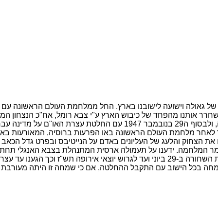
ל גאולה וישועה לישובנו בארץ. החל ממלחמת העולם הראשונה עם כי
הריכוז והמגע הראשון של אנשי הבריגדה עם עצורי המחנות באירופה, ולבסוף
שנו את הצחוק והלעג של העליונים באדם על הנייטיבס ובפרט גדל הכא
ם גמר המלחמה. ידענו על תעמולה ארסית המתנהלת בצבא האנגלי תחת
נערך הציד על אוניות המעפילים, החלו החיפושים במשקים ועד לשבת השחורה ב-29 ביוני וע
מחה בכל הישוב עם התקבל ההחלטה, אם כי שמחה זו היתה מעורבת