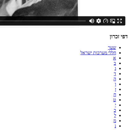
דפי זכרון
שער
חללי מערכות ישראל
א
ב
ג
ד
ה
ו
ז
ח
ט
י
כ
ל
מ
נ