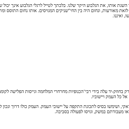
שגת אותו, את הגלבוע היקר שלנו. בלכתך לטייל לרגלי הגלבוע אינך יכול 
ו לזאת מאורעות, ונחום היה בין החי"שניקים המגויסים. אותו נחום התוסס 
 ואיננו.
 בחוזק-יד עלה בידי רבי־הכנופיות מחרחרי המלחמה וגייסות הפלישה לקומ
ל כל העמק ויישוביו.
ראקי, ושימשו בסיס לתכונת התקפה על יישובי העמק. העמק כולו דרוך ונכון
ו מעבו­דתם במשק, וגויסו לפעולה בסביבה.