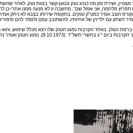
יך מצטיין, ושירת זמן מה כנהג טנק וכטען-קשר בצוות טנק. לאחר שהש
תפרוץ מלחמה, אני אפול שם". מחשבה זו לא מנעה ממנו אחרי-כן ל
רס הוצב אמיר כמט"ק טנקים. בתקופת שירותו בצבא לא ניתק אמיר א
יר לשחק עם ילדיהן של אחיותיו, להשתובב עמם ולספר להם סיפורים
רמת הגולן. באחד הקרבות נפגע הטנק שלו ויצא מכלל שימוש, והו
ך הקרבות ביום י"ג בתשרי תשל"ד
(9.10.1973), נפגע הטנק ואמיר נהרג. הוא הובא למנוחת-עולמים בבית-העלמין בקרית-טבעון.