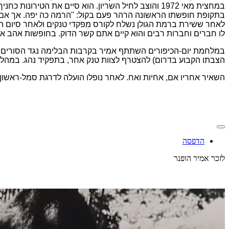
במחצית מאי 1972
והוצב לחיל השריון. הוא סיים את הטירונות כחנ
בתקופת חופשתו הראשונה הרהר פעם בקול: "הרמה כה יפה. אך אם 
לאחר ששירת ברמת הגולן נשלח לקורס מפקדי טנקים ולאחר סיום הקו
לו חברים וחברות רבים והוא קיים אתם קשר הדוק. בחופשות אהב אמ
במלחמת יום-הכיפורים השתתף אמיר בקרבות הבלימה נגד הסורים ב
הצבתו הקבוע בדרום) להצטרף לצוות טנק אחר, בתפקיד נהג. במהל
השאיר אחריו אם, אחיות ואח. לאחר נופלו הועלה לדרגת סמל-ראשון.
הדפסה
לזכר אמיר הופנר