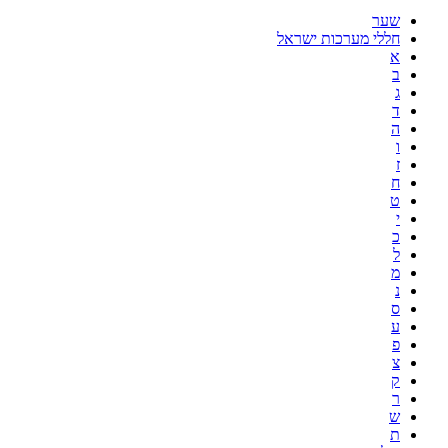
שער
חללי מערכות ישראל
א
ב
ג
ד
ה
ו
ז
ח
ט
י
כ
ל
מ
נ
ס
ע
פ
צ
ק
ר
ש
ת