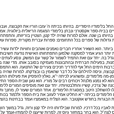
חל בלימודיו היסודיים. בהיותו בכיתה ה' עזבו הוריו את הקבוצה, ועבר
יים בבית-ספר אקסטרני ונבחן בלימודי המגמה הריאלית-ביולוגית. א
יותו בן שנה. אולם למרות שהיה ילד קטן, הצטיין בזריזותו, והתפתחו
ות גדולות של ספרים בכל התחומים: ספרות עברית מקורית, ספרות עול
ביותר. הוא השאיר אחריו חברים נאמנים ואוהבים וחוויות ילדות עש
ותר הגיע אמיר למסקנה שלמען התפתחותו האישית נודעת חשיבות רב
 בה. יחד עם זאת התמיד לשמור על קשר עם המשק, ונסע לעתים קרוב
מנות, בפעילות חברתית ובהתבוננות מעמיקה בסובב אותו. מדי שנה 
וברבות הימים החל אף להדריך חניכים צעירים של התנועה. הוא התמס
קבוצה, וניסה להילחם על כל דבר שהאמין בו ובצדקתו. למרות שהיה בי
זמן-מה מלימודים, ומשהגיע לכיתה י"א, נאלץ להפסיק את פעילותו הח
הוא לא נמנע מלנהל ויכוחים רבים על מוריו. הוא טען שבית-הספר ה
נה של צרכיו, קשייו והתלבטויותיו. יחד עם זאת מוסיפים המורים לל
 לו להשתלב היטב במסגרת הלימודים. אחד המורים שעזר לו, מחנך ותיק
 סיום הלימודים בכיתה י"א החליט אמיר לעזוב את בית-הספר וללמוד 
ות הבגרות בחודש אוקטובר. הוא הצליח במאמציו ועמד בבחינות בהצ
 לאביו בכל דרכיו. למרות שבילדותו היה ילד קטן ורזה, גדל במשך 
לצה"ל. הוא בחר במחזור גיוס זה, למרות שייעצו לו להמתין
-
ועמד על 