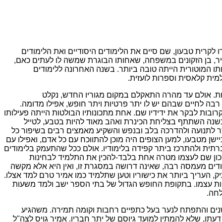
ו לקרית טבעון, שם סיים את הלימודים היסודיים ואת הלימודים
מיר, בן הזקונים במשפחה, שאחותו הבוגרת שמשה לו לעתים כאם,
תו המוטורית הייתה טובה ביותר. בשנה האחרונה ללימודים
מית קלאסית וספרות לועזית.
ירות. אולם עד מהרה התאקלם במקום מגוריו החדש, נקלט
ה לחיים שבהם יש לו יתר פרטיות ויתר חופש, אפילו מדומה.
ות לבקר את ידידיו שם. אחת מתכונותיו הבולטות הייתה פעילותו
בשנה השתתף בצליחת הכינרת ואהב מאוד להיות בטבע, לטייל
ר לתנועה ולהדרכה בלב ובנפש והשקיע מאמצים רבים בשיפור כל
ישן מטבעו, למען הצופים היה מוכן להתווכח עם כל אדם, ואפילו עם
ברתית ולהתרכז ביתר קפידה בלימודיו. אולם ככל שהתעמק בלימודים
תיכון שם לעצמו מטרה אחת בלבד
-
להכין את התלמיד לבחינות
ימודים מעמסה רבה, שאינה דרושה במסגרת זו, ואין היא אלא מקשה
, העריך ביותר את כישוריו וטען שתלמיד כמו אמיר טרם למד אצלו.
בכוחות עצמו. בתקופת החופש הגדול של בתי הספר ישב ולמד משעות
לחה.
השנים והתפתח לנער בעל כתפיים רחבות וקומה תמירה. משהגיע
דעתו, שלא להמתין למועד גיוסם של יתר חבריו.
אמיר גויס לצה"ל