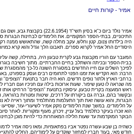
אמיר - קורות חיים
אמיר נולד ביום כ"א בסיון תשי"ד
(22.6.1954)
בקבוצת גבע, ושם גם ה
התיכוניים, בבתי-הספר המקומיים. את הלימודים לבחינות הבגרות ס
היה בילדותו צנום, קטן וחלש, עקב מחלה קשה, שהתאושש ממנה רק בה
היסודיים החל אמיר לקרוא ספרים. תאבונו הלך וגדל והוא קרא כמוי
המעבר עם הוריו מקבוצת גבע לקרית טבעון היה, בתחילה, קשה עליו 
בבית-הספר ובכיתה והשתלב בחיים החברתיים. מתוך חשיבה בוגרת י
לפיכך השלים עם חייו החדשים במסגרת השונה כל-כך מהמסגרת שגדל
הרבה: הוא הקדיש את זמנו הפנוי לתחומים רבים ועסק בספורט, בא
ברחבי הארץ ולתור נופים חדשים. הוא היה חבר בתנועת "הצופים" 
מה שנראה לו טעון שיפור. שעות ארוכות בילה עם חניכיו ועם חבריו ל
ראש המועצה בקרית טבעון. עיסוקיו בתנועת "הצופים" הרחיקו אותו 
ובקשור בהם, גברה גם ביקורתו על דרכים, שיטות ומטרות בהוראה, ו
הבגרות, והוא עושה זאת תוך התעלמות מהתלמיד ומתוך ראייה לא נכו
על הלימודים. במשך שנת הלימודים נזקק אמיר לשיעורי-עזר, שסייעו
הוא זוכרו בעיקר כתלמיד בעל עניין, זיכרון, מעוף ומקוריות. לאחר
הבוקר המוקדמות עד שעות הלילה המאוחרות כדי להיות מוכן לבחינ
כשהיה בן שבע-עשרה נפטר אביו בפתאומיות, ומאז ניסה אמיר לדמות
חודש מאי, בעוד חבריו למחזור שוקדים על לימודיהם, החליט להתגייס 