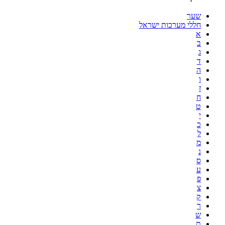
שער
חללי מערכות ישראל
א
ב
ג
ד
ה
ו
ז
ח
ט
י
כ
ל
מ
נ
ס
ע
פ
צ
ק
ר
ש
ת