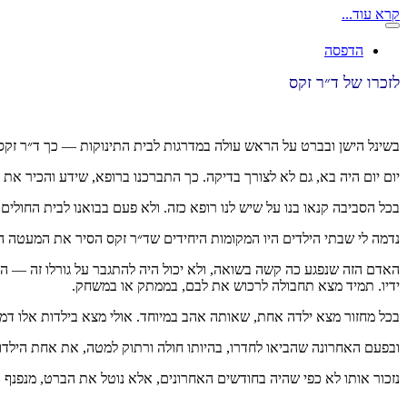
קרא עוד...
הדפסה
לזכרו של ד״ר זקס
בשינל הישן ובברט על הראש עולה במדרגות לבית התינוקות — כך ד״ר זקס י
יום יום היה בא, גם לא לצורך בדיקה. כך התברכנו ברופא, שידע והכיר את 
בכל הסביבה קנאו בנו על שיש לנו רופא כזה. ולא פעם בבואנו לבית החולי
נדמה לי שבתי הילדים היו המקומות היחידים שד״ר זקס הסיר את המעטה 
האדם הזה שנפגע כה קשה בשואה, ולא יכול היה להתגבר על גורלו זה — הב
ידיו. תמיד מצא תחבולה לרכוש את לבם, בממתק או במשחק.
בכל מחזור מצא ילדה אחת, שאותה אהב במיוחד. אולי מצא בילדות אלו דמי
ובפעם האחרונה שהביאו לחדרו, בהיותו חולה ורתוק למטה, את אחת הילדו
נזכור אותו לא כפי שהיה בחודשים האחרונים, אלא נוטל את הברט, מנפנף בי