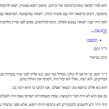
הוא למד רפואה באוניברסיטה של קרקוב. נחשב רופא מצטיין, ויצא להתמחות בבית הח
בהמשך, הקים מרפאה יחד עם אשתו וונדה, רופאה במקצועה. המרפאה עסקה 
לאון היה קצין רפואה בצבא הפולני, וגויַּס למילואים, ממש לפני פרוץ מלחמת
קרא עוד...
הדפסה
ד"ר זקס
כתב שניאור
ד״ר זקס, כך קראנו לו כולנו, מגדול ועד קטן, בא אלינו לפני שתי עשרות שנ
המרובים, ולא רצה, ואולי לא יכול היה, לשתף את הזולת בהם.
הוא בא אלינו כרופא זמני ונשאר אצלנו, אנו דבקנו בו והוא דבק בנו.
גם אם הוא לא היה חבר הקבוצה, שמח בשמחותינו ושותף נאמן היה לאבלנו
היה ידיד ורע לקטנים ולמבוגרים לא בתוקף היותו רופא, אלא מפני שתמיד 