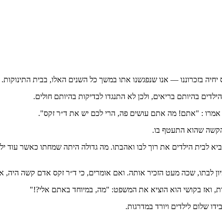
חיה בזכרוננו — אנו שנפגשנו אתו במשך כל השנים האלו, בבית התינוקות.
הילדים בהיותם בריאים, ולכן לא התנגדו לבדיקות בהיותם חולים.
ם אמרו : "אתם! מה אתם עושים פה, הרי לכם יש את ד״ר זקס".
הקשה שהוא התעטף בו.
יא לבית הילדים את רוך לבו ואהבתו. מה גדולה היתה שמחתו כאשר עוד ילד
ון לבתו, שכה מעט הזכיר אותה. ואם אומרים, כי ד״ר זקס אדם קשה היה, א
ת, ואז בקושי הוא הוציא את המשפט: "מה, במיוחד באתם אלי?!"
דו שלום לילדים ויורד במדרגות.