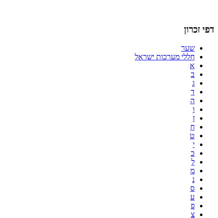
דפי זכרון
שער
חללי מערכות ישראל
א
ב
ג
ד
ה
ו
ז
ח
ט
י
כ
ל
מ
נ
ס
ע
פ
צ