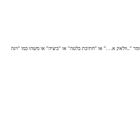
ומר "..וולאק א. . ." או "חתיכת בלטה" או "ביציה" או משהו כמו "וינה