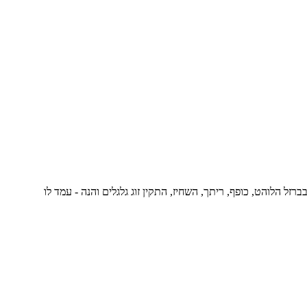
 הלוהט, כופף, ריתך, השחיז, התקין זוג גלגלים והנה - עמד לו