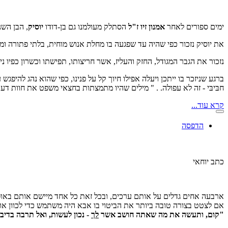
ימים ספורים לאחר
אמנון זיו ז"ל
הסתלק מעולמנו גם בן-דודו
יוסיק
, הבן השנ
את יוסיק נזכור כפי שהיה עד שפגעה בו מחלת אנוש מוחית, בלתי פתורה 
נזכור את הגבר המגודל, החזק והעליז, אשר חריצותו, תפישתו וכשרון כפיו ני
ברגע שניזכר בו ייתכן ויעלה אפילו חיוך קל על פנינו, כפי שהוא נהג להיפגש
חבּיבּי - זה לא עפולה. . " מילים שהיו מתמצתות בחצאי משפט את חוות דעת
קרא עוד...
הדפסה
כתב יוחאי
ארבעה אחים גדלים על אותם ערכים, ובכל זאת כל אחד מיישם אותם באופן 
אם לצטט בצורה טובה ביותר את הביטוי בו אבא היה משתמש כדי לכוון אות
"קום, ותעשה את מה שאתה חושב אשר
לך
- נכון לעשות, ואל תרבה בדיבו