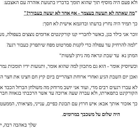
ולא פעם היה מוסיף תוך שהוא תומך בדבריו בתנועת אזהרה עם האצבע:
"
מה שאתה לא תעשה בעצמך - אף אחד לא יעשה בעבורך!"
כך תמיד היה נחרץ בדעתו ובדוגמא אישית לא חסך:
זוכר אני כילד בגן, כאשר לחבריי קנו קורקינטים אדומים נוצצים בעפולה, 
"למה להרחיק עד עפולה כדי לקנות סמרטוט מפח שיתפרק כעבור רגע?
המתן נא עד שבת ונראה מה ניתן לעשות"
וכשיוסיק אומר - הוא גם מתכוון למה שהוא אומר, ותנועות ידיו תומכות נמרצ
ואכן יום השבת הגיע ואחרי ארוחת הצהריים ביום קיץ חם חצינו את חצר הח
לא עברו רגעים רבים מדי, ועוד אני יושב מרוחק מה משולחן הברזל הכבד א
הקורקינט בתפארתו, ולא עברה שעה ארוכה עד אשר הרכבתי בגאווה חבר הא
כך אזכור אותך אבא: איש חרוץ עם תבונת כפיים, ענייני, מציאותי, הממעט
היה שלום על משכבך במרומים
.
שלך באהבה רבה,
י