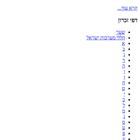
קרא עוד...
דפי זכרון
שער
חללי מערכות ישראל
א
ב
ג
ד
ה
ו
ז
ח
ט
י
כ
ל
מ
נ
ס
ע
פ
צ