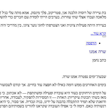
מלאכה ועבדו אצלי שתי עוזרות. בערבים הייתי לומדת עם חברים כדי לה
בעיירה היתה פעילות ציונית ואני הצטרפתי לחוגי נוער ציוני, בין מדריכי הי
קרא עוד...
הדפסה
שרה אמנו
כתב נחמן
שבעת־ימים נפטרה אמנו שרה.
בימים האחרונים ממש דומה כאילו לא חפצה עוד בחיים. אך קודם לשבועו
על הימים הרחוקים בעוד היא עובדת ופעילה ומשתתפת — לא אכתוב. כי מ
מאז בשתי תכונות עיקריות: האחת — זו המסירות לתפקיד, לעבודה, אחריו
ודואגת שלא תמיד התקבלה בהבנה על ידינו, בניה ונכדיה. אני סבור, כי 
רגשותיה כאם. דומה לי כי אפילו העובדה שקראנו להורינו בשמותיהם הפר