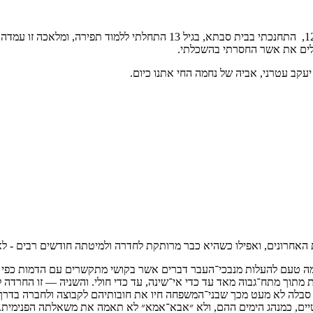
שלים את אשר החסרתי בהשכלתי.
ה יעקב עטרני, אביה של נחמה החי אתנו כיום.
ת האחרונים, ואפילו כשהיא כבר מרותקת לחדרה ולמיטתה חודשים רבים - ל
ה טעם להעלות מנבכי־העבר דברים אשר בקושי מתקשרים עם הדמות כפי שהי
ת מתוך מתח־גבוה מאד עד כדי אי־שינה, עד כדי חולי. והשניה — זו החרדה
היא סבלה לא מעט מכך שבני־המשפחה חיו את חובותיהם לקבוצה ולחברה בדרך
טיים, כמנהג הימים ההם, ולא ״אבא־אמא״ לא תאמה את משאלתה הפנימית. א