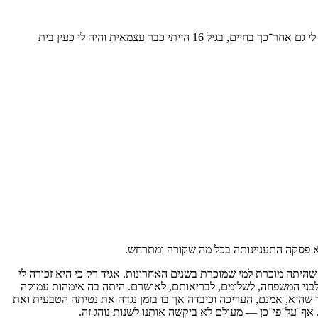
בת עיירה של רוסיה הלבנה אני, פטריקוב, פלך מינסק. אמא מתה עלי בגיל 12, התחנכתי בבית סבתא, בגיל 13 התחלתי ללמוד תפירה, ומלאכה זו עמדה לי גם אחר־כך בחיים, בגיל 16 הייתי כבר עצמאית והיה לי כעין בית
א פסקה התעניינותה בכל מה שקורה ומתרחש.
תה מוכרת למי שמוכרת בשנים האחרונות. אגיד רק כי היא זכורה לי
 לבני המשפחה, לשלומם, לבריאותם, לאושרם. היתה בה אימהות עמוקה
 שהיא, אמנם, העריכה וכיבדה אך בו בזמן נגדה את נטיתה הטבעית ואת
ף־על־פי־כן — מעולם לא ביקשה אותנו לשנות נוהג זה.